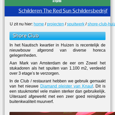
Schilderen The Red Sun Schildersbedrijf
U zit nu hier:
home
/
projecten
/
spuitwerk
/
shore-club-hui
Shore Club
In het Nautisch kwartier in Huizen is recentelijk de
nieuwbouw afgerond van diverse horeca
gelegenheden.
Aan Mark van Amsterdam de eer om Zowel het
stukadoren als het spuiten van 1.100 m2, verdeeld
over 3 etage's te verzorgen.
In de Club / restaurant hebben we gebruik gemaakt
van het nieuwe
Diamand pleister van Knauf
. Dit is
een stuukmortel vele malen sterker dan gebruikelijk.
Uiteraard afgewerkt met een zeer goed reinigbare
buitenkwaliteit muurverf.