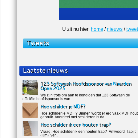
U zit nu hier:
home
/
nieuws
/
twee
Tweets
Laatste nieuws
123 Softwash Hoofdsponsor van Naarden
Open 2025
We zijn trots om aan te kondigen dat 123 Softwash de
officiële hoofdsponsor is van...
Hoe schilder je MDF?
Hoe schilder je MDF ? Binnen wordt er erg vaak MDF hout
gebruik. Voordeel met schilderen is da...
Hoe schilder ik een houten trap?
Vraag: Hoe schilder ik een houten trap? Antwoord Tapijt
(lijm) ver...