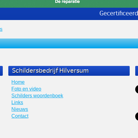
Gecertificeer
ts
Schildersbedrijf Hilversum
Home
Foto en video
Schilders woordenboek
Links
Nieuws
Contact