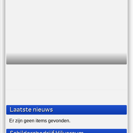
Schilderwerk Buiten Schildersbedrijf Schilder
U zit nu hier:
home
/
nieuws
/
knauf lanceert keiharde gips