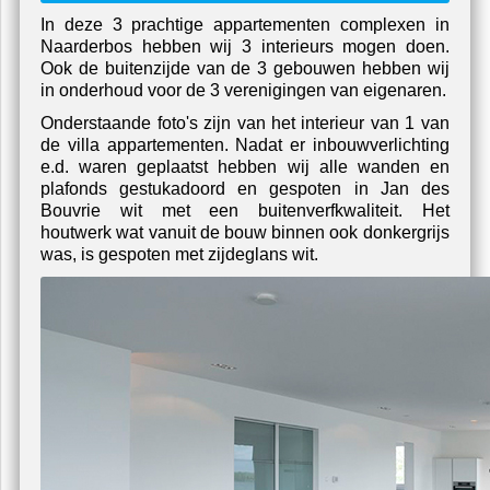
U zit nu hier:
home
/
projecten
/
interieur-villa-ijselmeerw
Interieur Villa Ijselmeerweg in
Naarderbos.
In deze 3 prachtige appartementen complexen in
Naarderbos hebben wij 3 interieurs mogen doen.
Ook de buitenzijde van de 3 gebouwen hebben wij
in onderhoud voor de 3 verenigingen van eigenaren.
Onderstaande foto's zijn van het interieur van 1 van
de villa appartementen. Nadat er inbouwverlichting
e.d. waren geplaatst hebben wij alle wanden en
plafonds gestukadoord en gespoten in Jan des
Bouvrie wit met een buitenverfkwaliteit. Het
houtwerk wat vanuit de bouw binnen ook donkergrijs
was, is gespoten met zijdeglans wit.