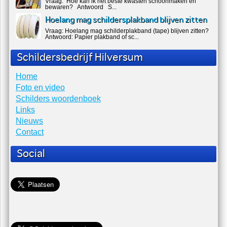
Hoe schilder ik een houten trap?
Vraag: Hoe schilder ik een houten trap? Antwoord Tapijt
(lijm) ver...
Kwasten verzorgen en bewaren
Vraag: Hoe kan ik het beste kwasten schoonmaken en
bewaren? Antwoord S...
Hoelang mag schildersplakband blijven zitten
Vraag: Hoelang mag schilderplakband (tape) blijven zitten?
Antwoord: Papier plakband of sc...
Schildersbedrijf Hilversum
Home
Foto en video
Schilders woordenboek
Links
Nieuws
Contact
Social