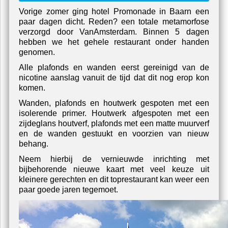
Schilderwerk - Schilderen The Red Sun
U zit nu hier:
home
/
projecten
/
promenade-baarn
Hotel Restaurant Promenade in
Baarn
Vorige zomer ging hotel Promonade in Baarn een
paar dagen dicht. Reden? een totale metamorfose
verzorgd door VanAmsterdam. Binnen 5 dagen
hebben we het gehele restaurant onder handen
genomen.
Alle plafonds en wanden eerst gereinigd van de
nicotine aanslag vanuit de tijd dat dit nog erop kon
komen.
Wanden, plafonds en houtwerk gespoten met een
isolerende primer. Houtwerk afgespoten met een
zijdeglans houtverf, plafonds met een matte muurverf
en de wanden gestuukt en voorzien van nieuw