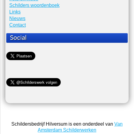
bewaren? Antwoord S...
Hoelang mag schildersplakband blijven zitten
Vraag: Hoelang mag schilderplakband (tape) blijven zitten?
Antwoord: Papier plakband of sc...
Schildersbedrijf Hilversum
Home
Foto en video
Schilders woordenboek
Links
Nieuws
Contact
Social