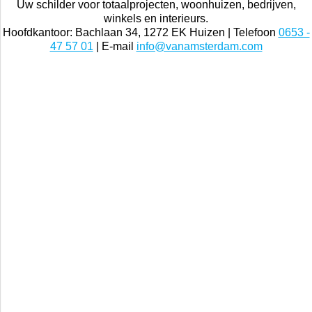
Schildersbedrijf Hilversum is een onderdeel van
Van
Amsterdam Schilderwerken
Uw schilder voor totaalprojecten, woonhuizen, bedrijven,
winkels en interieurs.
Hoofdkantoor: Bachlaan 34, 1272 EK Huizen | Telefoon
0653 -
47 57 01
| E-mail
info@vanamsterdam.com