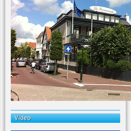
behang.
Neem hierbij de vernieuwde inrichting met
bijbehorende nieuwe kaart met veel keuze uit
kleinere gerechten en dit toprestaurant kan weer een
paar goede jaren tegemoet.