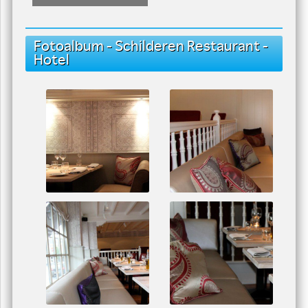
Playing
03:30
02:53
verf spuiten
verf spuiten
Fotoalbum - Schilderen Restaurant -
Hotel