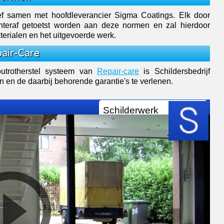
sief samen met hoofdleverancier Sigma Coatings. Elk door
chteraf getoetst worden aan deze normen en zal hierdoor
terialen en het uitgevoerde werk.
pair-Care
outrotherstel systeem van
Repair-care
is Schildersbedrijf
n en de daarbij behorende garantie's te verlenen.
Schilderwerk