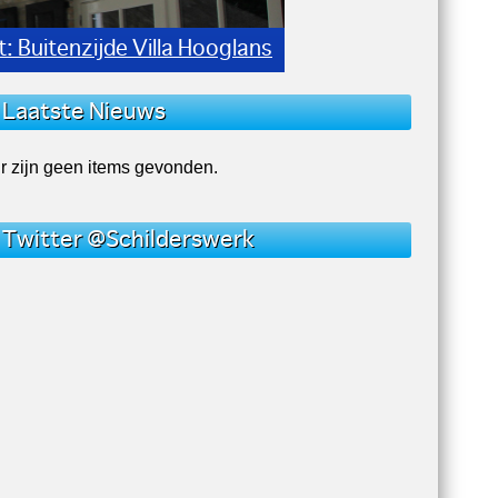
The Red Sun Schildersbedrijf
Laatste Nieuws
r zijn geen items gevonden.
Twitter @Schilderswerk