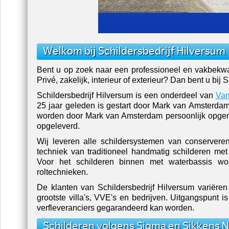
Welkom bij Schildersbedrijf Hilversum
Bent u op zoek naar een professioneel en vakbekwaa
Privé, zakelijk, interieur of exterieur? Dan bent u bij
Schildersbedrijf Hilversum is een onderdeel van
Van
25 jaar geleden is gestart door Mark van Amsterdam.
worden door Mark van Amsterdam persoonlijk opgeno
opgeleverd.
Wij leveren alle schildersystemen van conserveren
techniek van traditioneel handmatig schilderen met 
Voor het schilderen binnen met waterbassis wo
roltechnieken.
De klanten van Schildersbedrijf Hilversum variëren
grootste villa's, VVE's en bedrijven. Uitgangspunt 
verfleveranciers
gegarandeerd kan worden.
Schilderen volgens Sigma en Sikkens