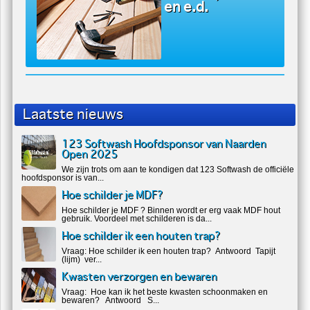
en e.d.
Laatste nieuws
123 Softwash Hoofdsponsor van Naarden
Open 2025
We zijn trots om aan te kondigen dat 123 Softwash de officiële
hoofdsponsor is van...
Hoe schilder je MDF?
Hoe schilder je MDF ? Binnen wordt er erg vaak MDF hout
gebruik. Voordeel met schilderen is da...
Hoe schilder ik een houten trap?
Vraag: Hoe schilder ik een houten trap? Antwoord Tapijt
(lijm) ver...
Kwasten verzorgen en bewaren
Vraag: Hoe kan ik het beste kwasten schoonmaken en
bewaren? Antwoord S...