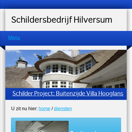
Schildersbedrijf Hilversum
Menu
Schilder Project: Buitenzijde Villa Hooglans
U zit nu hier:
home
/
diensten