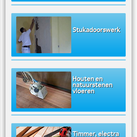
Stukadoorswerk
Houten en
natuurstenen
vloeren
Timmer, electra