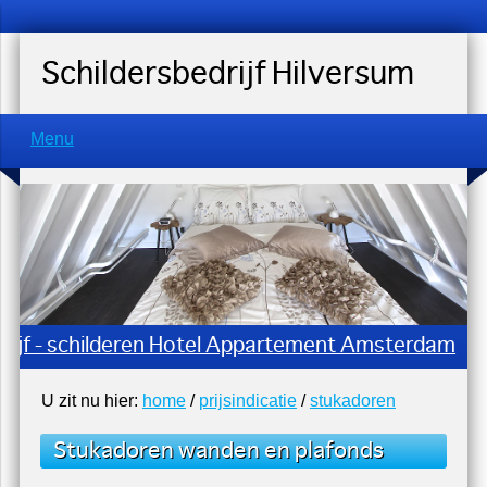
Schildersbedrijf Hilversum
Menu
edrijf - schilderen Hotel Appartement Amsterdam
U zit nu hier:
home
/
prijsindicatie
/
stukadoren
Stukadoren wanden en plafonds