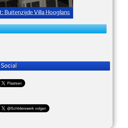
The Red Sun Schildersbedrijf
Social